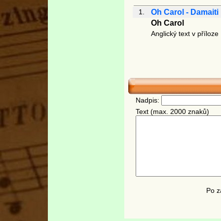
1.
Oh Carol - Damaiti
Oh Carol
Anglický text v příloze
Nadpis:
Text (max. 2000 znaků)
Po z