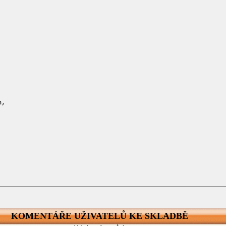


, 

KOMENTÁŘE UŽIVATELŮ KE SKLADBĚ