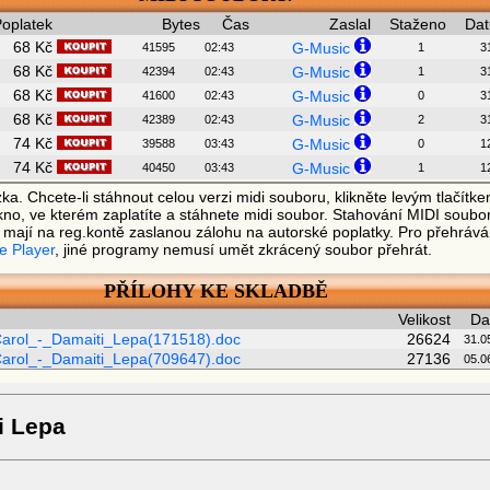
oplatek
Bytes
Čas
Zaslal
Staženo
Da
68 Kč
G-Music
41595
02:43
1
3
68 Kč
G-Music
42394
02:43
1
3
68 Kč
G-Music
41600
02:43
0
3
68 Kč
G-Music
42389
02:43
2
3
74 Kč
G-Music
39588
03:43
0
1
74 Kč
G-Music
40450
03:43
1
1
 Chcete-li stáhnout celou verzi midi souboru, klikněte levým tlačítk
o, ve kterém zaplatíte a stáhnete midi soubor. Stahování MIDI soubo
í mají na reg.kontě zaslanou zálohu na autorské poplatky. Pro přehrá
e Player
, jiné programy nemusí umět zkrácený soubor přehrát.
PŘÍLOHY KE SKLADBĚ
Velikost
Da
arol_-_Damaiti_Lepa(171518).doc
26624
31.0
arol_-_Damaiti_Lepa(709647).doc
27136
05.0
i Lepa

