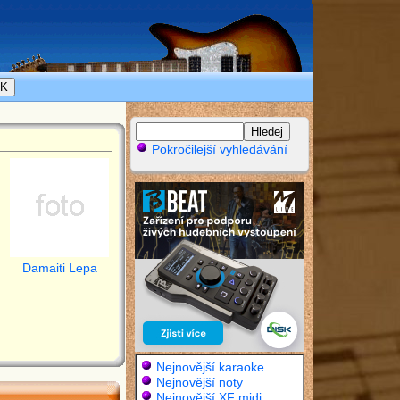
Pokročilejší vyhledávání
Damaiti Lepa
Nejnovější karaoke
Nejnovější noty
Nejnovější XF midi