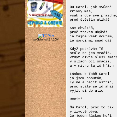
Óu Carol, jak svůdné 

křivky máš, 

však srdce své prázdné,
před štěstím utíkáš 

Kam chvátáš, 

proč zrakem uhýbáš, 

já tajně však doufám, 

počítání od 2.4.2004
že šanci mi snad dáš 

Když potkávám Tě 

stále se jen mračíš, 

vždyť dívce sluší smích
v slzách oči smáčíš, 

a v nitru tajíš hřích 

Láskou k Tobě Carol 

já jsem spoután, 

Ty ne a nejít vstříc, 

proč stále se zdráháš 

vyjít si do ulic 

Recit* 

Óu Carol, proč to tak 

v životě bývá, 

že jeden láskou hoří 
