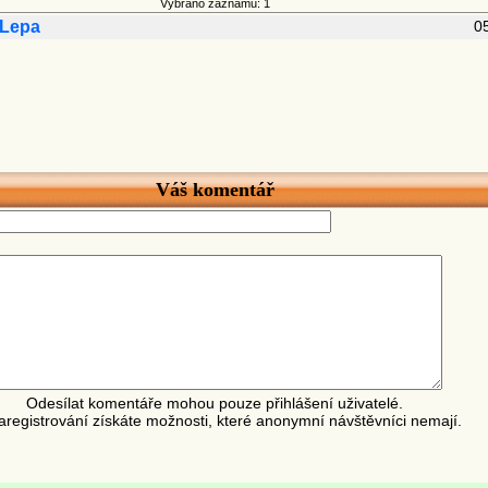
Vybráno záznamů: 1
 Lepa
0
Váš komentář
Odesílat komentáře mohou pouze přihlášení uživatelé.
aregistrování získáte možnosti, které anonymní návštěvníci nemají.