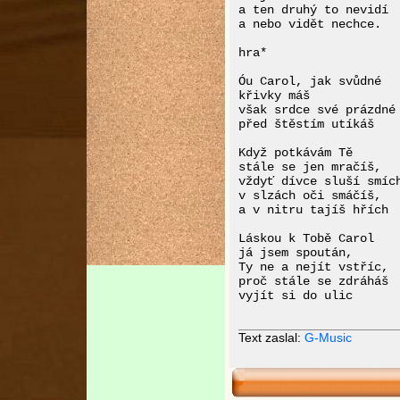
a ten druhý to nevidí 

a nebo vidět nechce. 

hra* 

Óu Carol, jak svůdné 

křivky máš 

však srdce své prázdné 
před štěstím utíkáš 

Když potkávám Tě 

stále se jen mračíš, 

vždyť dívce sluší smích
v slzách oči smáčíš, 

a v nitru tajíš hřích 

Láskou k Tobě Carol 

já jsem spoután, 

Ty ne a nejít vstříc, 

proč stále se zdráháš 

vyjít si do ulic

Text zaslal:
G-Music