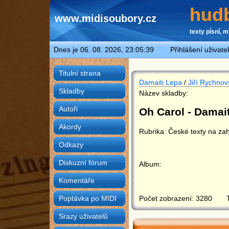
hudb
www.midisoubory.cz
texty písní, m
Dnes je 06. 08. 2026, 23:05:39 Přihlášení uživate
Titulní strana
Damaiti Lepa
/
Jiří Rychnov
Skladby
Název skladby:
Autoři
Oh Carol - Damai
Akordy
Rubrika: České texty na za
Odkazy
Diskuzní fórum
Album:
Komentáře
Počet zobrazení: 3280 Ti
Poptávka po MIDI
Srazy uživatelů