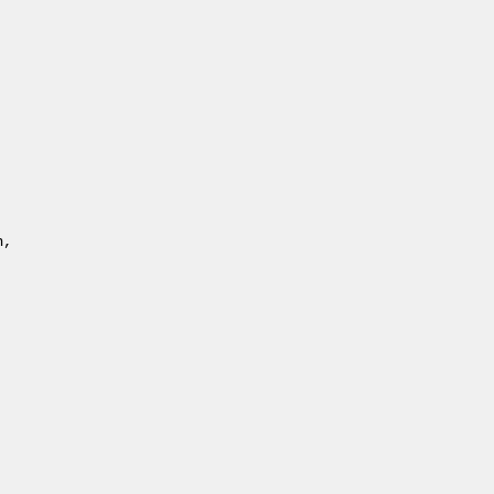
 

, 
