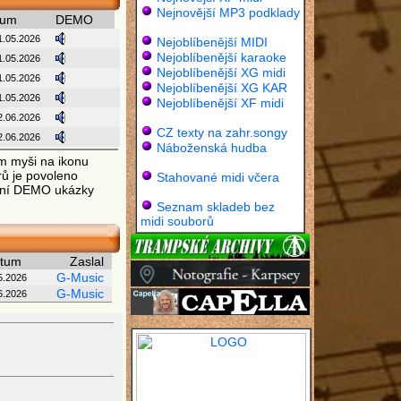
Nejnovější MP3 podklady
tum
DEMO
1.05.2026
Nejoblíbenější MIDI
Nejoblíbenější karaoke
1.05.2026
Nejoblíbenější XG midi
1.05.2026
Nejoblíbenější XG KAR
1.05.2026
Nejoblíbenější XF midi
2.06.2026
CZ texty na zahr.songy
2.06.2026
Náboženská hudba
em myši na ikonu
rů je povoleno
Stahované midi včera
vání DEMO ukázky
Seznam skladeb bez
midi souborů
tum
Zaslal
G-Music
5.2026
G-Music
6.2026