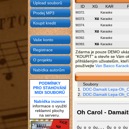
Upload souborů
ID
XG
KAR
P
Prodej MP3
90372.
Karaoke
90373.
Karaoke
Koupit kredit
90374.
Karaoke
90375.
Karaoke
90392.
Karaoke
Vaše konto
90393.
Karaoke
Registrace
Zdarma je pouze DEMO ukázka.
"KOUPIT" a otevře se Vám okn
O projektu
přihlášeným uživatelům, kteř
používejte
Van Basco Karaok
Nabídka autorům
PODMÍNKY
Soubory
PRO STAHOVÁNÍ
1.
DOC-Damaiti Lepa-Oh_C
MIDI SOUBORŮ
2.
DOC-Damaiti Lepa-Oh_C
Nabídka inzerce
informace o využití
reklamní plochy
Oh Carol - Damait
na serveru.
Óu o o óu... Óu o o óu 