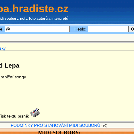
a.hradiste.cz
idi soubory, noty, foto autorů a interpretů
le:
Heslo:
ský
ti Lepa
hraniční songy
sk textu písně:
PODMÍNKY PRO STAHOVÁNÍ MIDI SOUBORŮ
- (0)
MIDI SOUBORY: