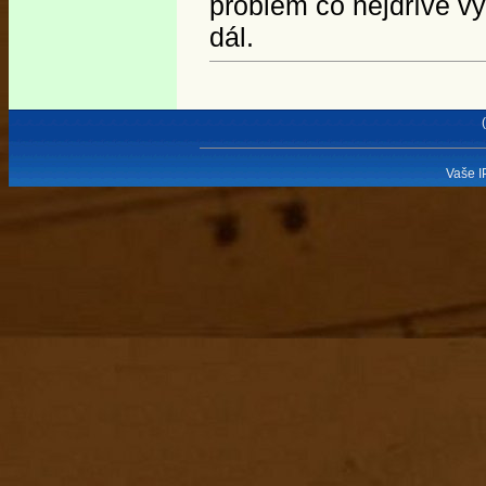
problém co nejdříve v
dál.
Vaše I