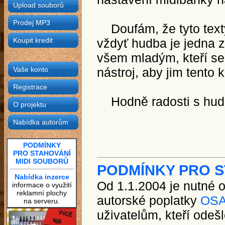
Upload souborů
Prodej MP3
Doufám, že tyto texty
Koupit kredit
vždyť hudba je jedna z
všem mladým, kteří se 
Vaše konto
nástroj, aby jim tento 
Registrace
Hodně radosti s hud
O projektu
Nabídka autorům
PODMÍNKY
PRO STAHOVÁNÍ
MIDI SOUBORŮ
PODMÍNKY PRO S
Nabídka inzerce
Od 1.1.2004 je nutné 
informace o využití
reklamní plochy
autorské poplatky
OS
na serveru.
uživatelům, kteří odeš