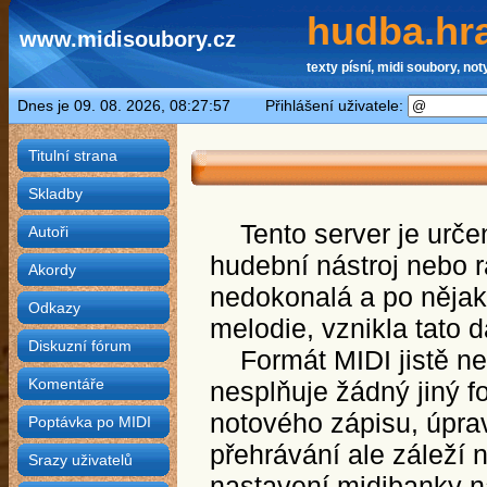
hudba.hra
www.midisoubory.cz
texty písní, midi soubory, noty
Dnes je 09. 08. 2026, 08:27:57 Přihlášení uživatele:
Titulní strana
Skladby
Tento server je určen 
Autoři
hudební nástroj nebo rá
Akordy
nedokonalá a po nějak
Odkazy
melodie, vznikla tato 
Diskuzní fórum
Formát MIDI jistě nen
Komentáře
nesplňuje žádný jiný f
notového zápisu, úpra
Poptávka po MIDI
přehrávání ale záleží n
Srazy uživatelů
nastavení midibanky ná