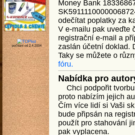
Money Bank 183368675
SK591111000000687245
odečítat poplatky za k
V e-mailu pak uveďte č
registrační e-mail a p
zaslán účetní doklad. 
počítání od 2.4.2004
Taky se můžete o růz
fóru.
Nabídka pro autor
Chci podpořit tvorbu 
proto nabízím jejich a
Čím více lidí si Vaši 
bude připsán na regist
použít pro stahování 
pak vyplacena.