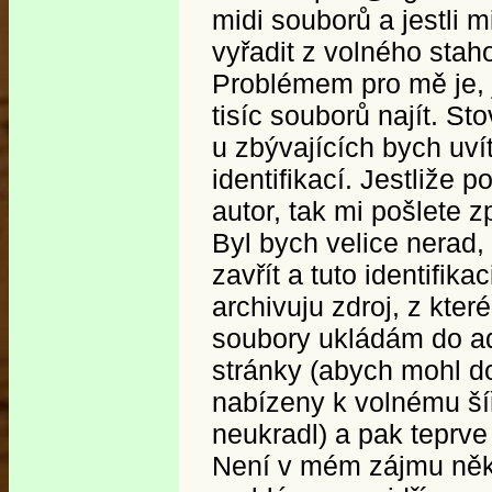
midi souborů a jestli m
vyřadit z volného stah
Problémem pro mě je, 
tisíc souborů najít. Sto
u zbývajících bych uv
identifikací. Jestliže 
autor, tak mi pošlete 
Byl bych velice nerad,
zavřít a tuto identifika
archivuju zdroj, z kter
soubory ukládám do a
stránky (abych mohl do
nabízeny k volnému šíř
neukradl) a pak teprv
Není v mém zájmu něko