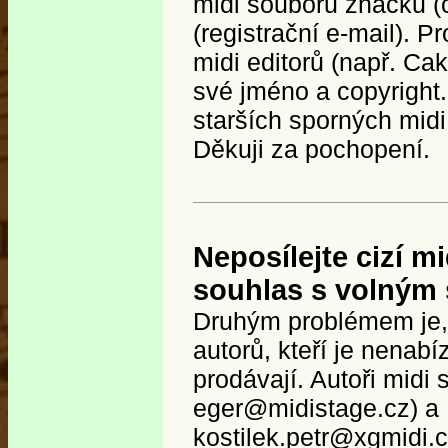
midi souborů značku (c
(registrační e-mail). 
midi editorů (např. Ca
své jméno a copyright
starších sporných mid
Děkuji za pochopení.
Neposílejte cizí m
souhlas s volným 
Druhým problémem je, ž
autorů, kteří je nenabí
prodávají. Autoři midi
eger@midistage.cz) a 
kostilek.petr@xgmidi.c