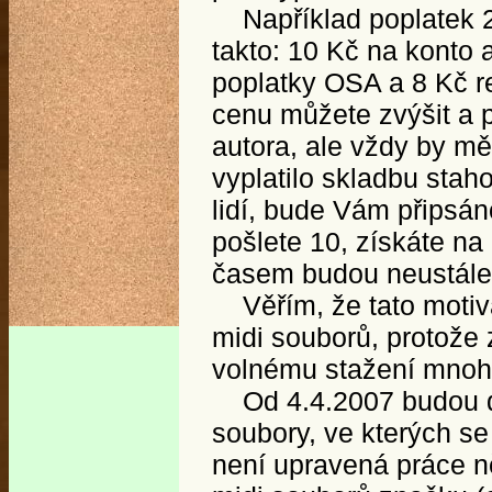
Například poplatek 20
takto: 10 Kč na konto 
poplatky OSA a 8 Kč re
cenu můžete zvýšit a 
autora, ale vždy by mě
vyplatilo skladbu stah
lidí, bude Vám připsá
pošlete 10, získáte na
časem budou neustále
Věřím, že tato motiva
midi souborů, protože 
volnému stažení mnoho,
Od 4.4.2007 budou do
soubory, ve kterých se
není upravená práce n