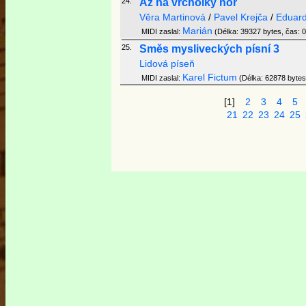
24.
Až na vrcholky hor
Věra Martinová
/
Pavel Krejča
/
Eduar
Marián
MIDI zaslal:
(Délka: 39327 bytes, čas: 0
25.
Směs mysliveckých písní 3
Lidová píseň
Karel Fictum
MIDI zaslal:
(Délka: 62878 bytes,
[1]
2
3
4
5
21
22
23
24
25