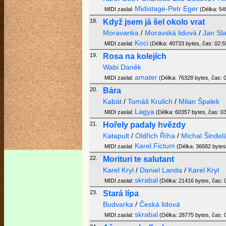
Midistage-Petr Eger
MIDI zaslal:
(Délka: 545
18.
Když jsem já šel okolo vrat
Moravanka
/
Moravská lidová
/
Jan Sl
Koci
MIDI zaslal:
(Délka: 40733 bytes, čas: 02:55
19.
Rosa na kolejích
Wabi Daněk
amater
MIDI zaslal:
(Délka: 76328 bytes, čas: 0
20.
Bára
Kabát
/
Tomáš Krulich
/
Milan Špalek
Lagya
MIDI zaslal:
(Délka: 60357 bytes, čas: 03
21.
Hořely padaly hvězdy
Katapult
/
Oldřich Říha
/
Michal Šindel
Karel Fictum
MIDI zaslal:
(Délka: 36682 bytes,
22.
Morituri te salutant
Karel Kryl
/
Daniel Landa
/
Karel Kryl
skrabal
MIDI zaslal:
(Délka: 21416 bytes, čas: 0
23.
Stará lípa
Budvarka
/
Česká lidová
skrabal
MIDI zaslal:
(Délka: 28775 bytes, čas: 0