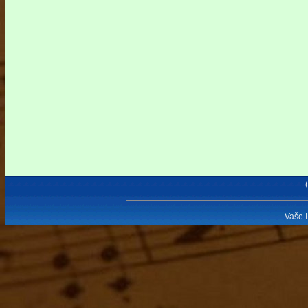
Vaše I