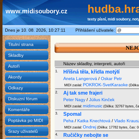
hudba.hra
www.midisoubory.cz
texty písní, midi soubory, noty
Dnes je 10. 08. 2026, 10:27:11 Přihlášení uživatele:
Titulní strana
NEJO
Skladby
Název skladby, interpreti, autoři
Autoři
1.
Hříšná těla, křídla motýlí
Akordy
Aneta Langerová
/
Oskar Petr
POKROK-SvetKaraoke
MIDI zaslal:
(Délka:
Odkazy
2.
Aj tak sme frajeri
Diskuzní fórum
Peter Nagy
/
Július Kinček
midimusic
MIDI zaslal:
(Délka: 32767 bytes, ča
Komentáře
3.
Spomal
Poptávka po MIDI
Peha
/
Katka Knechtová
/
Vlado Kraus
Ondrej
MIDI zaslal:
(Délka: 17782 bytes, čas: 0
Srazy uživatelů
4.
Ručičky nebojte se