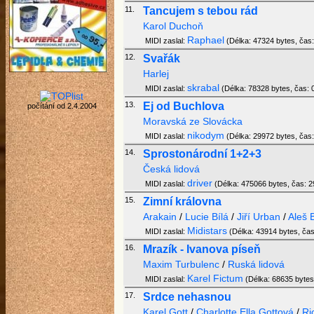
11.
Tancujem s tebou rád
Karol Duchoň
Raphael
MIDI zaslal:
(Délka: 47324 bytes, čas:
12.
Svařák
Harlej
skrabal
MIDI zaslal:
(Délka: 78328 bytes, čas: 0
13.
Ej od Buchlova
počítání od 2.4.2004
Moravská ze Slovácka
nikodym
MIDI zaslal:
(Délka: 29972 bytes, čas:
14.
Sprostonárodní 1+2+3
Česká lidová
driver
MIDI zaslal:
(Délka: 475066 bytes, čas: 29
15.
Zimní královna
Arakain
/
Lucie Bílá
/
Jiří Urban
/
Aleš 
Midistars
MIDI zaslal:
(Délka: 43914 bytes, čas:
16.
Mrazík - Ivanova píseň
Maxim Turbulenc
/
Ruská lidová
Karel Fictum
MIDI zaslal:
(Délka: 68635 bytes,
17.
Srdce nehasnou
Karel Gott
/
Charlotte Ella Gottová
/
Ri