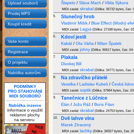
Šlapeto
/
Sláva Mach
/
Vilda Sýkora
Upload souborů
skrabal
MIDI zaslal:
(Délka: 35732 bytes, čas: 0
Prodej MP3
5.
Slunečný hrob
Vladimír Mišík
/
Blue Effect (Modrý efe
Koupit kredit
Lagya
MIDI zaslal:
(Délka: 27188 bytes, čas: 03
6.
Kdoví jestli
Vaše konto
Kabát
/
Ota Váňa
/
Milan Špalek
johny
MIDI zaslal:
(Délka: 90617 bytes, čas: 04:
Registrace
7.
Plakala
O projektu
Divokej Bill
skrabal
MIDI zaslal:
(Délka: 34771 bytes, čas: 0
Nabídka autorům
8.
Na zdravíčko přátelé
Veselka
/
Ladislav Kubeš
/
Česká lidov
PODMÍNKY
soptik
MIDI zaslal:
(Délka: 37984 bytes, čas: 03:
PRO STAHOVÁNÍ
MIDI SOUBORŮ
9.
Tanečnice z Lúčnice
Elán
/
Jožo Ráž
/
Boris Filan
Nabídka inzerce
informace o využití
skrabal
MIDI zaslal:
(Délka: 24753 bytes, čas: 0
reklamní plochy
10.
Dvě lahve vína
na serveru.
Marek Ztracený
lachky
MIDI zaslal:
(Délka: 36557 bytes, čas: 03