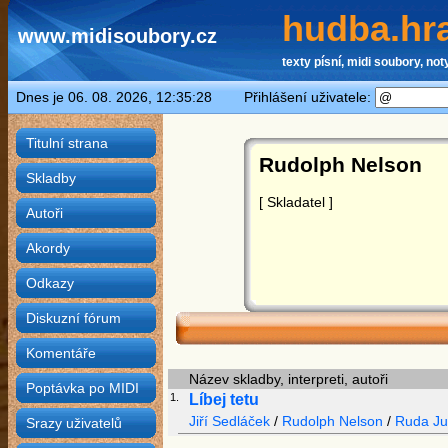
hudba.hra
www.midisoubory.cz
texty písní, midi soubory, noty
Dnes je 06. 08. 2026, 12:35:28 Přihlášení uživatele:
Titulní strana
Rudolph Nelson
Skladby
[ Skladatel ]
Autoři
Akordy
Odkazy
Diskuzní fórum
Komentáře
Název skladby, interpreti, autoři
Poptávka po MIDI
1.
Líbej tetu
Jiří Sedláček
/
Rudolph Nelson
/
Ruda Jur
Srazy uživatelů