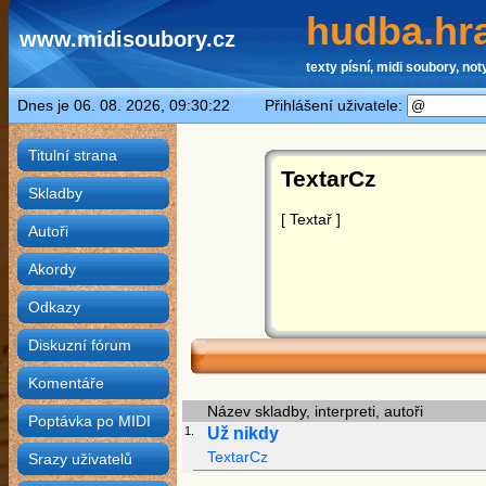
hudba.hra
www.midisoubory.cz
texty písní, midi soubory, noty
Dnes je 06. 08. 2026, 09:30:22 Přihlášení uživatele:
Titulní strana
TextarCz
Skladby
[ Textař ]
Autoři
Akordy
Odkazy
Diskuzní fórum
Komentáře
Název skladby, interpreti, autoři
Poptávka po MIDI
1.
Už nikdy
TextarCz
Srazy uživatelů