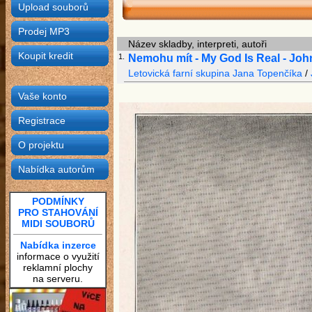
Upload souborů
Prodej MP3
Název skladby, interpreti, autoři
Koupit kredit
1.
Nemohu mít - My God Is Real - Jo
Letovická farní skupina Jana Topenčíka
/
Vaše konto
Registrace
O projektu
Nabídka autorům
PODMÍNKY
PRO STAHOVÁNÍ
MIDI SOUBORŮ
Nabídka inzerce
informace o využití
reklamní plochy
na serveru.