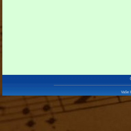
Vaše I