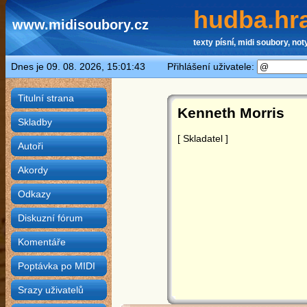
hudba.hra
www.midisoubory.cz
texty písní, midi soubory, noty
Dnes je 09. 08. 2026, 15:01:43 Přihlášení uživatele:
Titulní strana
Kenneth Morris
Skladby
[ Skladatel ]
Autoři
Akordy
Odkazy
Diskuzní fórum
Komentáře
Poptávka po MIDI
Srazy uživatelů