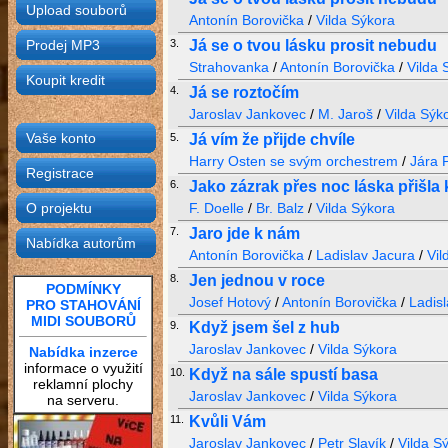
Upload souborů
Antonín Borovička
/
Vilda Sýkora
Prodej MP3
3.
Já se o tvou lásku prosit nebudu
Strahovanka
/
Antonín Borovička
/
Vilda 
Koupit kredit
4.
Já se roztočím
Jaroslav Jankovec
/
M. Jaroš
/
Vilda Sýk
Vaše konto
5.
Já vím že přijde chvíle
Harry Osten se svým orchestrem
/
Jára P
Registrace
6.
Jako zázrak přes noc láska přišla
O projektu
F. Doelle
/
Br. Balz
/
Vilda Sýkora
7.
Jaro jde k nám
Nabídka autorům
Antonín Borovička
/
Ladislav Jacura
/
Vil
8.
Jen jednou v roce
PODMÍNKY
Josef Hotový
/
Antonín Borovička
/
Ladis
PRO STAHOVÁNÍ
MIDI SOUBORŮ
9.
Když jsem šel z hub
Jaroslav Jankovec
/
Vilda Sýkora
Nabídka inzerce
informace o využití
10.
Když na sále spustí basa
reklamní plochy
Jaroslav Jankovec
/
Vilda Sýkora
na serveru.
11.
Kvůli Vám
Jaroslav Jankovec
/
Petr Slavík
/
Vilda S