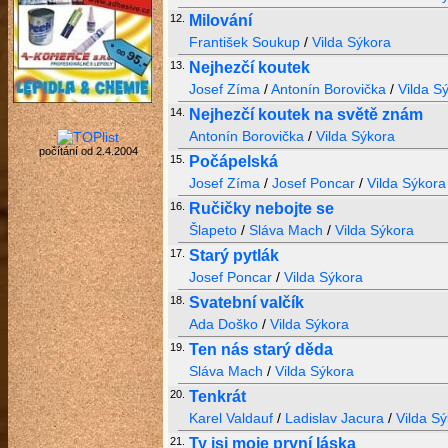
12.
Milování
František Soukup
/
Vilda Sýkora
13.
Nejhezčí koutek
Josef Zíma
/
Antonín Borovička
/
Vilda S
14.
Nejhezčí koutek na světě znám
Antonín Borovička
/
Vilda Sýkora
počítání od 2.4.2004
15.
Počápelská
Josef Zíma
/
Josef Poncar
/
Vilda Sýkora
16.
Ručičky nebojte se
Šlapeto
/
Sláva Mach
/
Vilda Sýkora
17.
Starý pytlák
Josef Poncar
/
Vilda Sýkora
18.
Svatební valčík
Ada Doško
/
Vilda Sýkora
19.
Ten nás starý děda
Sláva Mach
/
Vilda Sýkora
20.
Tenkrát
Karel Valdauf
/
Ladislav Jacura
/
Vilda S
21.
Ty jsi moje první láska