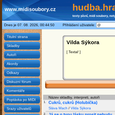
hudba.hra
www.midisoubory.cz
texty písní, midi soubory, noty
Dnes je 07. 08. 2026, 00:44:50 Přihlášení uživatele:
Titulní strana
Vilda Sýkora
Skladby
[ Textař ]
Autoři
Akordy
Odkazy
Diskuzní fórum
Komentáře
Název skladby, interpreti, autoři
Poptávka po MIDI
1.
Cukrů, cukrů (Holubička)
Sláva Mach
/
Vilda Sýkora
Srazy uživatelů
2.
Já se o tvou lásku prosit nebudu