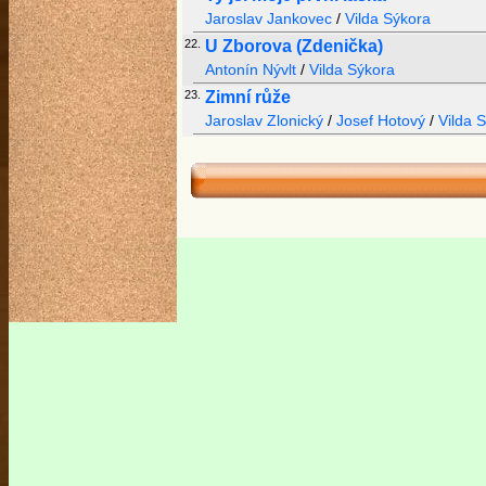
Jaroslav Jankovec
/
Vilda Sýkora
22.
U Zborova (Zdenička)
Antonín Nývlt
/
Vilda Sýkora
23.
Zimní růže
Jaroslav Zlonický
/
Josef Hotový
/
Vilda 