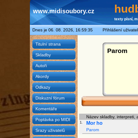
hudb
www.midisoubory.cz
texty písní, m
Dnes je 06. 08. 2026, 16:59:35 Přihlášení uživate
Titulní strana
Parom
Skladby
Autoři
Akordy
Odkazy
Diskuzní fórum
Komentáře
Název skladby, interpreti, 
Poptávka po MIDI
1.
Mor ho
Parom
Srazy uživatelů