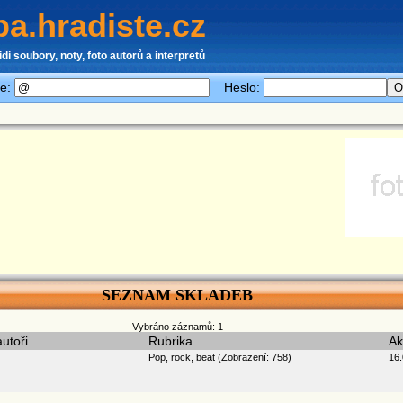
a.hradiste.cz
idi soubory, noty, foto autorů a interpretů
le:
Heslo:
SEZNAM SKLADEB
Vybráno záznamů: 1
autoři
Rubrika
Ak
Pop, rock, beat (Zobrazení: 758)
16