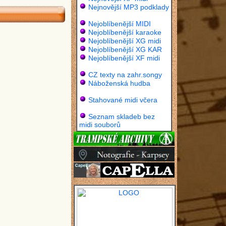
Nejnovější MP3 podklady
Nejoblíbenější MIDI
Nejoblíbenější karaoke
Nejoblíbenější XG midi
Nejoblíbenější XG KAR
Nejoblíbenější XF midi
CZ texty na zahr.songy
Náboženská hudba
Stahované midi včera
Seznam skladeb bez
midi souborů