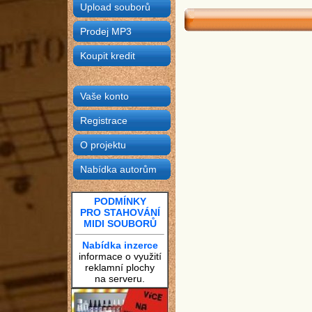
Upload souborů
Prodej MP3
Koupit kredit
Vaše konto
Registrace
O projektu
Nabídka autorům
PODMÍNKY
PRO STAHOVÁNÍ
MIDI SOUBORŮ
Nabídka inzerce
informace o využití
reklamní plochy
na serveru.