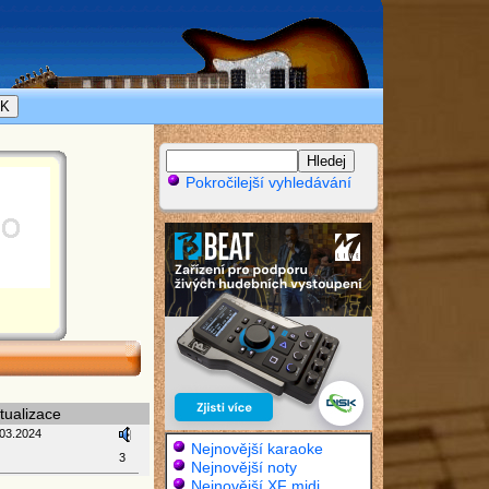
Pokročilejší vyhledávání
tualizace
.03.2024
Nejnovější karaoke
3
Nejnovější noty
Nejnovější XF midi