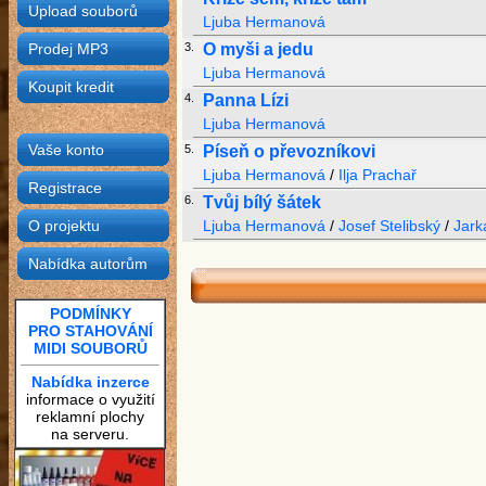
Upload souborů
Ljuba Hermanová
Prodej MP3
3.
O myši a jedu
Ljuba Hermanová
Koupit kredit
4.
Panna Lízi
Ljuba Hermanová
Vaše konto
5.
Píseň o převozníkovi
Ljuba Hermanová
/
Ilja Prachař
Registrace
6.
Tvůj bílý šátek
O projektu
Ljuba Hermanová
/
Josef Stelibský
/
Jark
Nabídka autorům
PODMÍNKY
PRO STAHOVÁNÍ
MIDI SOUBORŮ
Nabídka inzerce
informace o využití
reklamní plochy
na serveru.