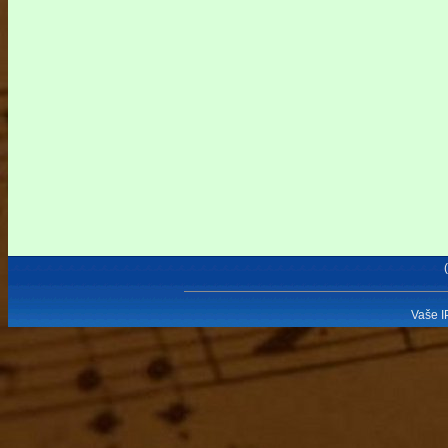
Vaše I