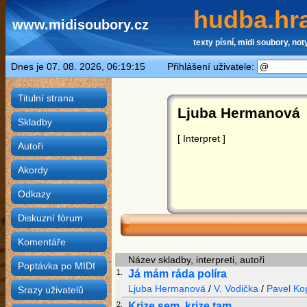
hudba.hra
www.midisoubory.cz
texty písní, midi soubory, noty
Dnes je 07. 08. 2026, 06:19:15 Přihlášení uživatele:
Titulní strana
Ljuba Hermanová
Skladby
[ Interpret ]
Autoři
Akordy
Odkazy
Diskuzní fórum
Komentáře
Název skladby, interpreti, autoři
Poptávka po MIDI
1.
Já mám ráda políra
Ljuba Hermanová
/
V. Vodička
/
Pavel Ko
Srazy uživatelů
2.
Krize sem, krize tam