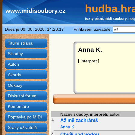
hudba.hra
www.midisoubory.cz
texty písní, midi soubory, noty
Dnes je 09. 08. 2026, 14:28:17 Přihlášení uživatele:
Titulní strana
Anna K.
Skladby
[ Interpret ]
Autoři
Akordy
Odkazy
Diskuzní fórum
Komentáře
Název skladby, interpreti, autoři
Poptávka po MIDI
1.
Až mě zachráníš
Anna K.
Srazy uživatelů
2.
Chvíli nad vodou