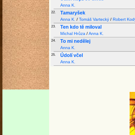
Anna K.
22.
Tamaryšek
Anna K.
/
Tomáš Vartecký
/
Robert Ko
23.
Ten kdo tě miloval
Michal Hrůza
/
Anna K.
24.
To mi nedělej
Anna K.
25.
Údolí včel
Anna K.