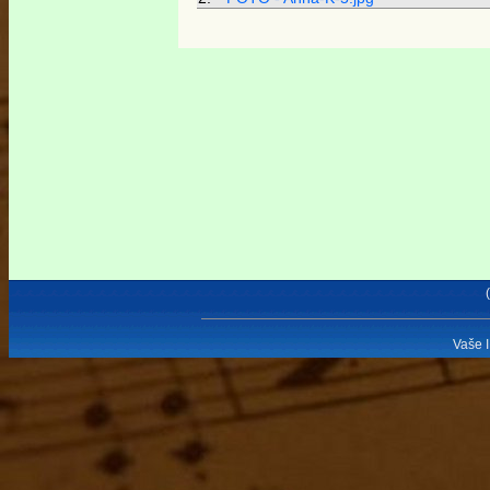
Vaše I