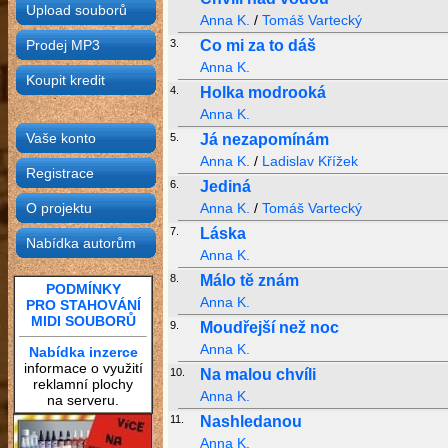
Upload souborů
Anna K.
/
Tomáš Vartecký
Prodej MP3
3.
Co mi za to dáš
Anna K.
Koupit kredit
4.
Holka modrooká
Anna K.
Vaše konto
5.
Já nezapomínám
Anna K.
/
Ladislav Křížek
Registrace
6.
Jediná
O projektu
Anna K.
/
Tomáš Vartecký
7.
Láska
Nabídka autorům
Anna K.
8.
Málo tě znám
PODMÍNKY
Anna K.
PRO STAHOVÁNÍ
MIDI SOUBORŮ
9.
Moudřejší než noc
Anna K.
Nabídka inzerce
informace o využití
10.
Na malou chvíli
reklamní plochy
Anna K.
na serveru.
11.
Nashledanou
Anna K.