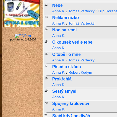
12.
Nebe
Anna K.
/
Tomáš Vartecký
/
Filip Horáč
13.
Nelítám nízko
Anna K.
/
Tomáš Vartecký
14.
Noc na zemi
Anna K.
počítání od 2.4.2004
15.
O kousek vedle tebe
Anna K.
16.
O tobě i o mně
Anna K.
/
Tomáš Vartecký
17.
Píseň o slzách
Anna K.
/
Robert Kodym
18.
Prokřehlá
Anna K.
19.
Šestý smysl
Anna K.
20.
Spojený království
Anna K.
21.
Stačí když se díváš