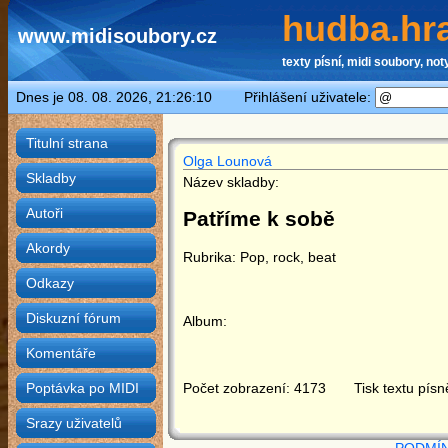
hudba.hra
www.midisoubory.cz
texty písní, midi soubory, noty
Dnes je 08. 08. 2026, 21:26:10 Přihlášení uživatele:
Titulní strana
Olga Lounová
Skladby
Název skladby:
Autoři
Patříme k sobě
Akordy
Rubrika: Pop, rock, beat
Odkazy
Diskuzní fórum
Album:
Komentáře
Počet zobrazení: 4173 Tisk textu písn
Poptávka po MIDI
Srazy uživatelů