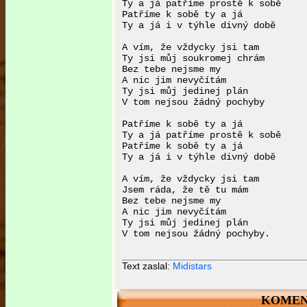
Ty a já patříme prostě k sobě

Patříme k sobě ty a já

Ty a já i v týhle divný době

A vím, že vždycky jsi tam

Ty jsi můj soukromej chrám

Bez tebe nejsme my

A nic jim nevyčítám

Ty jsi můj jedinej plán

V tom nejsou žádný pochyby

Patříme k sobě ty a já

Ty a já patříme prostě k sobě

Patříme k sobě ty a já

Ty a já i v týhle divný době

A vím, že vždycky jsi tam

Jsem ráda, že tě tu mám

Bez tebe nejsme my

A nic jim nevyčítám

Ty jsi můj jedinej plán

V tom nejsou žádný pochyby.

Text zaslal:
Midistars
KOMEN