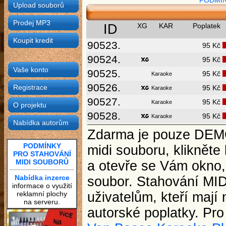
PODMÍN
Upload souborů
Prodej MP3
ID
XG
KAR
Poplatek
Koupit kredit
90523.
95 Kč
90524.
95 Kč
Vaše konto
90525.
95 Kč
Karaoke
90526.
Registrace
95 Kč
Karaoke
90527.
95 Kč
Karaoke
O projektu
90528.
95 Kč
Karaoke
Nabídka autorům
Zdarma je pouze DEMO 
PODMÍNKY
midi souboru, kliknět
PRO STAHOVÁNÍ
MIDI SOUBORŮ
a otevře se Vám okno, 
Nabídka inzerce
soubor. Stahování MID
informace o využití
reklamní plochy
uživatelům, kteří mají
na serveru.
autorské poplatky. Pr