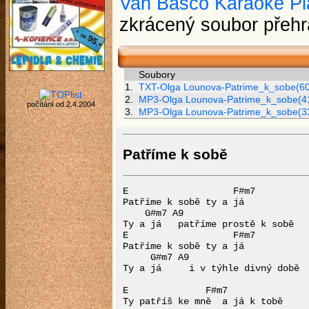
Van Basco Karaoke Pl
zkrácený soubor přehr
Soubory
1.
TXT-Olga Lounova-Patrime_k_sobe(60
2.
MP3-Olga Lounova-Patrime_k_sobe(4
počítání od 2.4.2004
3.
MP3-Olga Lounova-Patrime_k_sobe(3
Patříme k sobě
E                   F#m7

Patříme k sobě ty a já

    G#m7 A9

Ty a já   patříme prostě k sobě

E                   F#m7

Patříme k sobě ty a já

     G#m7 A9

Ty a já     i v týhle divný době

E              F#m7

Ty patříš ke mně  a já k tobě
