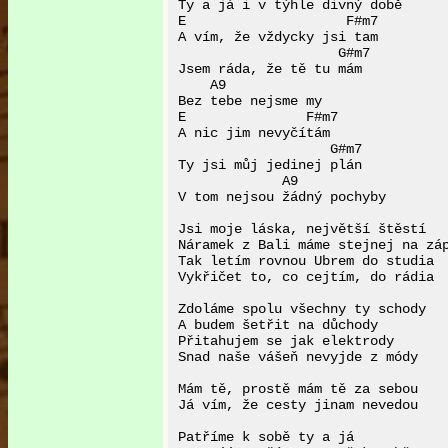
Ty a já i v týhle divný době

E                    F#m7

A vím, že vždycky jsi tam

                    G#m7

Jsem ráda, že tě tu mám

    A9

Bez tebe nejsme my

E               F#m7

A nic jim nevyčítám

                   G#m7     

Ty jsi můj jedinej plán

             A9

V tom nejsou žádný pochyby

Jsi moje láska, největší štěstí

Náramek z Bali máme stejnej na záp
Tak letím rovnou Ubrem do studia

Vykřičet to, co cejtím, do rádia

Zdoláme spolu všechny ty schody

A budem šetřit na důchody

Přitahujem se jak elektrody

Snad naše vášeň nevyjde z módy

Mám tě, prostě mám tě za sebou

Já vím, že cesty jinam nevedou

Patříme k sobě ty a já
