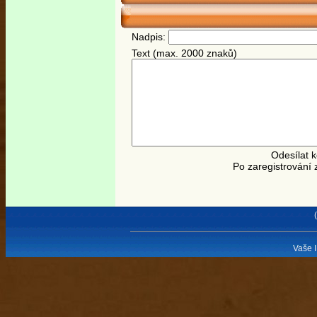
Nadpis:
Text (max. 2000 znaků)
Odesílat 
Po zaregistrování 
Vaše I