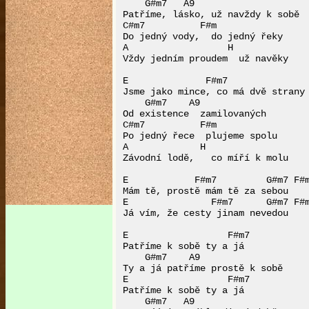
    G#m7   A9

Patříme, lásko, už navždy k sobě

C#m7          F#m

Do jedný vody,  do jedný řeky

A                  H

Vždy jedním proudem  už navěky

E              F#m7

Jsme jako mince, co má dvě strany

    G#m7    A9

Od existence  zamilovaných

C#m7          F#m

Po jedný řece  plujeme spolu

A             H

Závodní lodě,   co míří k molu

E            F#m7         G#m7 F#m
Mám tě, prostě mám tě za sebou

E               F#m7      G#m7 F#m
Já vím, že cesty jinam nevedou

E                  F#m7

Patříme k sobě ty a já

    G#m7    A9

Ty a já patříme prostě k sobě

E                  F#m7

Patříme k sobě ty a já

    G#m7   A9
